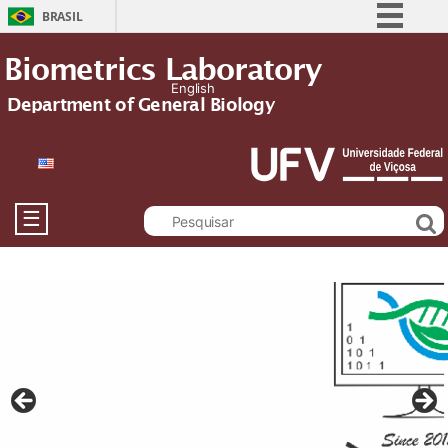
BRASIL
Simplifique!
Biometrics Laboratory
Comunica BR
English
Department of General Biology
Participe
Acesso à informação
Legislação
Canais
☰